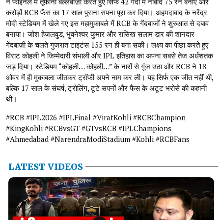
ने फाइनल में तूफानी बल्लेबाज़ी करते हुए सिर्फ 42 गेंदों में नाबाद 75 रन बनाए और
करोड़ों RCB फैंस का 17 साल पुराना सपना पूरा कर दिया। अहमदाबाद के नरेंद्र
मोदी स्टेडियम में खेले गए इस महामुकाबले में RCB के गेंदबाजों ने शुरुआत से दबाव
बनाया। जोश हेज़लवुड, भुवनेश्वर कुमार और रासिख सलाम डार की शानदार
गेंदबाज़ी के चलते गुजरात टाइटंस 155 रन ही बना सकी। लक्ष्य का पीछा करते हुए
विराट कोहली ने जिम्मेदारी संभाली और IPL इतिहास का अपना सबसे तेज अर्धशतक
जड़ दिया। स्टेडियम “कोहली… कोहली…” के नारों से गूंज उठा और RCB ने 18
ओवर में ही मुकाबला जीतकर ट्रॉफी अपने नाम कर ली। यह सिर्फ एक जीत नहीं थी,
बल्कि 17 साल के संघर्ष, ट्रोलिंग, टूटे सपनों और फैंस के अटूट भरोसे की कहानी
थी।
#RCB #IPL2026 #IPLFinal #ViratKohli #RCBChampion
#KingKohli #RCBvsGT #GTvsRCB #IPLChampions
#Ahmedabad #NarendraModiStadium #Kohli #RCBFans
LATEST VIDEOS