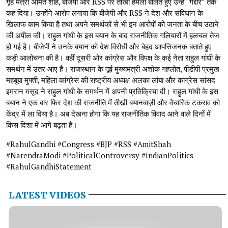
गृह मंत्री अमित शाह, बीजेपी और RSS पर तीखा हमला बोलते हुए उन्हें “गद्दार” तक
कह दिया। उन्होंने आरोप लगाया कि बीजेपी और RSS ने देश और संविधान के
खिलाफ काम किया है तथा अपने समर्थकों से भी इन आरोपों को जनता के बीच उठाने
की अपील की। राहुल गांधी के इस बयान के बाद राजनीतिक गलियारों में हलचल तेज
हो गई है। बीजेपी ने उनके बयान को देश विरोधी और बेहद आपत्तिजनक बताते हुए
कड़ी आलोचना की है। वहीं दूसरी ओर कांग्रेस और विपक्ष के कई नेता राहुल गांधी के
समर्थन में उतर आए हैं। राजस्थान के पूर्व मुख्यमंत्री अशोक गहलोत, पीडीपी प्रमुख
महबूबा मुफ्ती, महिला कांग्रेस की राष्ट्रीय अध्यक्ष अलका लांबा और कांग्रेस सांसद
इमरान मसूद ने राहुल गांधी के समर्थन में अपनी प्रतिक्रिया दी। राहुल गांधी के इस
बयान ने एक बार फिर देश की राजनीति में तीखी बयानबाज़ी और वैचारिक टकराव को
केंद्र में ला दिया है। अब देखना होगा कि यह राजनीतिक विवाद आने वाले दिनों में
किस दिशा में आगे बढ़ता है।
#RahulGandhi #Congress #BJP #RSS #AmitShah
#NarendraModi #PoliticalControversy #IndianPolitics
#RahulGandhiStatement
LATEST VIDEOS