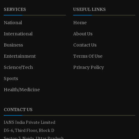
SERVICES
USEFUL LINKS
National
Home
International
About Us
Business
Contact Us
Entertainment
Terms Of Use
Science/Tech
Privacy Policy
Sports
Health/Medicine
CONTACT US
IANS India Private Limited
D5-6, Third Floor, Block D
Sector-3, Noida, Uttar Pradesh