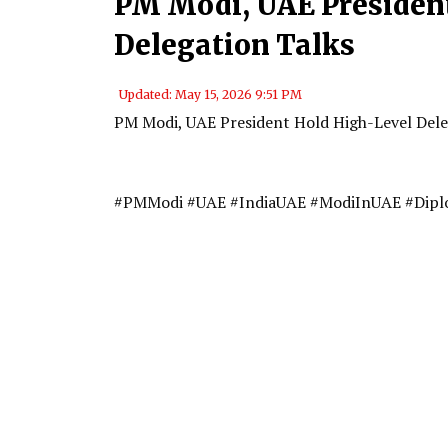
PM Modi, UAE Presiden
Delegation Talks
Updated: May 15, 2026 9:51 PM
PM Modi, UAE President Hold High-Level Dele
#PMModi #UAE #IndiaUAE #ModiInUAE #Diplo