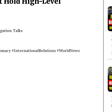
t Hold High-Level
gation Talks
macy #InternationalRelations #WorldNews