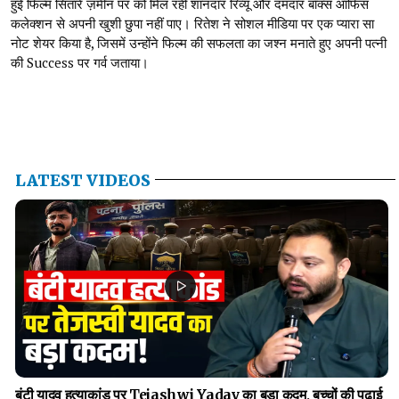
हुई फिल्म सितारे ज़मीन पर को मिल रही शानदार रिव्यू और दमदार बॉक्स ऑफिस
कलेक्शन से अपनी खुशी छुपा नहीं पाए। रितेश ने सोशल मीडिया पर एक प्यारा सा
नोट शेयर किया है, जिसमें उन्होंने फिल्म की सफलता का जश्न मनाते हुए अपनी पत्नी
की Success पर गर्व जताया।
LATEST VIDEOS
बंटी यादव हत्याकांड पर Tejashwi Yadav का बड़ा कदम, बच्चों की पढ़ाई