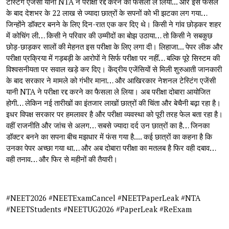
टेस्टिंग एजेंसी यानी NTA ने परीक्षा रद्द करने का फैसला ले लिया... और इस फैसले
के बाद देशभर के 22 लाख से ज्यादा छात्रों के सपनों को भी झटका लग गया…
जिन्होंने डॉक्टर बनने के लिए दिन-रात एक कर दिए थे। किसी ने गांव छोड़कर शहर
में कोचिंग ली… किसी ने परिवार की उम्मीदों का बोझ उठाया… तो किसी ने सबकुछ
छोड़-छाड़कर सालों की मेहनत इस परीक्षा के लिए लगा दी। लिहाजा... पेपर लीक और
परीक्षा प्रक्रिया में गड़बड़ी के आरोपों ने सिर्फ परीक्षा पर नहीं… बल्कि पूरे सिस्टम की
विश्वसनीयता पर सवाल खड़े कर दिए। केंद्रीय एजेंसियों से मिली शुरुआती जानकारी
के बाद सरकार ने मामले को गंभीर माना… और आखिरकार नेशनल टेस्टिंग एजेंसी
यानी NTA ने परीक्षा रद्द करने का फैसला ले लिया। अब परीक्षा दोबारा आयोजित
होगी… लेकिन नई तारीखों का इंतजार लाखों छात्रों की चिंता और बेचैनी बढ़ा रहा है।
इधर विपक्ष सरकार पर हमलावर है और परीक्षा व्यवस्था को पूरी तरह फेल बता रहा है।
वहीं राजनीति और जांच से अलग… सबसे ज्यादा दर्द उन छात्रों का है… जिनका
डॉक्टर बनने का सपना बीच मझधार में फंस गया है.... कई छात्रों का कहना है कि
उनका पेपर अच्छा गया था… और अब दोबारा परीक्षा का मतलब है फिर वही दबाव…
वही तनाव… और फिर से महीनों की तैयारी।
#NEET2026 #NEETExamCancel #NEETPaperLeak #NTA
#NEETStudents #NEETUG2026 #PaperLeak #ReExam